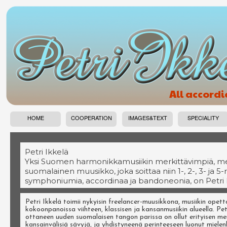
All accord
HOME
COOPERATION
IMAGES&TEXT
SPECIALITY
Petri Ikkelä
Yksi Suomen harmonikkamusiikin merkittävimpiä, merkill
suomalainen muusikko, joka soittaa niin 1-, 2-, 3- ja
symphoniumia, accordinaa ja bandoneonia, on Petri Ik
Petri Ikkelä toimii nykyisin freelancer-muusikkona, musiikin opett
kokoonpanoissa viihteen, klassisen ja kansanmusiikin alueella. Pet
ottaneen uuden suomalaisen tangon parissa on ollut erityisen me
kansainvälisiä sävyjä, ja yhdistyneenä perinteeseen luonut mielenki