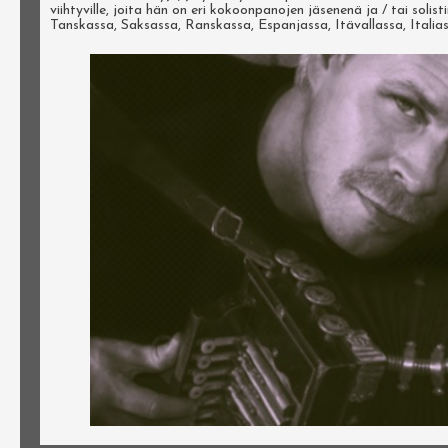
viihtyville, joita hän on eri kokoonpanojen jäsenenä ja / tai sol
Tanskassa, Saksassa, Ranskassa, Espanjassa, Itävallassa, Italia